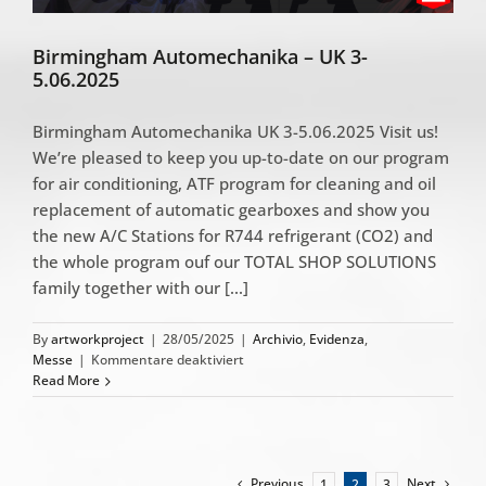
Birmingham Automechanika – UK 3-
5.06.2025
Birmingham Automechanika UK 3-5.06.2025 Visit us!
We’re pleased to keep you up-to-date on our program
for air conditioning, ATF program for cleaning and oil
replacement of automatic gearboxes and show you
the new A/C Stations for R744 refrigerant (CO2) and
the whole program ouf our TOTAL SHOP SOLUTIONS
family together with our [...]
By
artworkproject
|
28/05/2025
|
Archivio
,
Evidenza
,
für
Messe
|
Kommentare deaktiviert
Birmingham
Read More
Automechanika
–
UK
3-
5.06.2025
Previous
Next
1
2
3