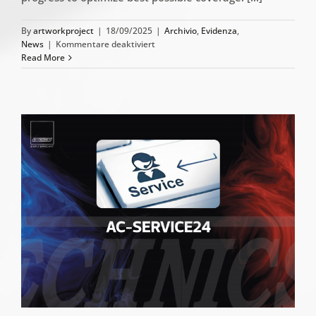
By
artworkproject
|
18/09/2025
|
Archivio
,
Evidenza
,
für
News
|
Kommentare deaktiviert
ATF
Read More
New
Adapters