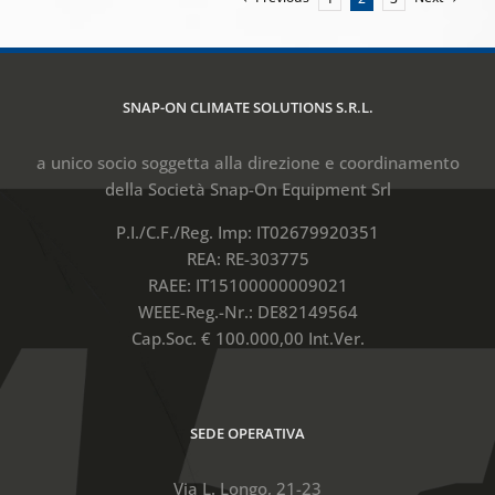
SNAP-ON CLIMATE SOLUTIONS S.R.L.
a unico socio soggetta alla direzione e coordinamento
della Società Snap-On Equipment Srl
P.I./C.F./Reg. Imp: IT02679920351
REA: RE-303775
RAEE: IT15100000009021
WEEE-Reg.-Nr.: DE82149564
Cap.Soc. € 100.000,00 Int.Ver.
SEDE OPERATIVA
Via L. Longo, 21-23