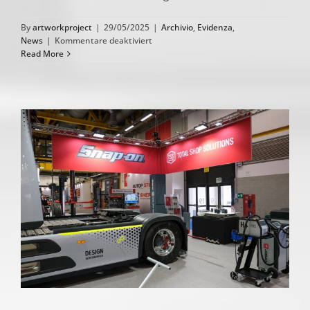
By
artworkproject
|
29/05/2025
|
Archivio
,
Evidenza
,
für
News
|
Kommentare deaktiviert
KONFIGURATION
Read More
DES
KÄLTEMITTELS