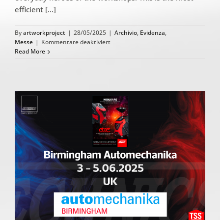
efficient [...]
By
artworkproject
|
28/05/2025
|
Archivio
,
Evidenza
,
für
Messe
|
Kommentare deaktiviert
LKQ
Read More
STAHLGRUBER
Motorworld
Deutschland
München
11-
12.07.2025