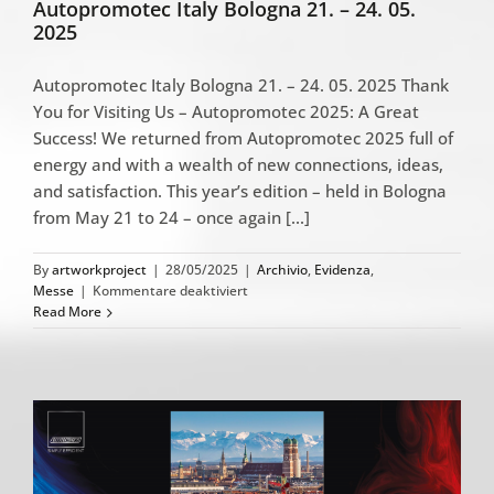
Autopromotec Italy Bologna 21. – 24. 05.
2025
Autopromotec Italy Bologna 21. – 24. 05. 2025 Thank
You for Visiting Us – Autopromotec 2025: A Great
Success! We returned from Autopromotec 2025 full of
energy and with a wealth of new connections, ideas,
and satisfaction. This year’s edition – held in Bologna
from May 21 to 24 – once again [...]
By
artworkproject
|
28/05/2025
|
Archivio
,
Evidenza
,
für
Messe
|
Kommentare deaktiviert
Autopromotec
Read More
Italy
Bologna
21.
–
24.
05.
2025