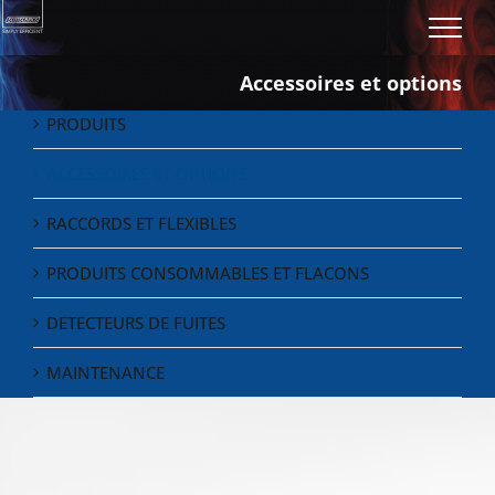
Skip
to
content
Accessoires et options
PRODUITS
ACCESSOIRES ET OPTIONS
RACCORDS ET FLEXIBLES
PRODUITS CONSOMMABLES ET FLACONS
DETECTEURS DE FUITES
MAINTENANCE