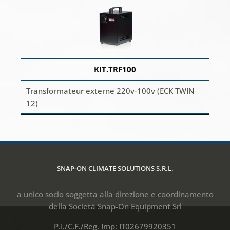
KIT.TRF100
Transformateur externe 220v-100v (ECK TWIN
12)
SNAP-ON CLIMATE SOLUTIONS S.R.L.
a unico socio soggetta alla direzione e coordinamento
della Società Snap-On Equipment Srl
P.I./C.F./Reg. Imp: IT02679920351