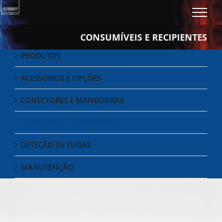
Skip
to
content
CONSUMÍVEIS E RECIPIENTES
PRODUTOS
ACESSÓRIOS E OPÇÕES
CONECTORES E MANGUEIRAS
CONSUMÍVEIS E RECIPIENTES
DETEÇÃO DE FUGAS
MANUTENÇÃO