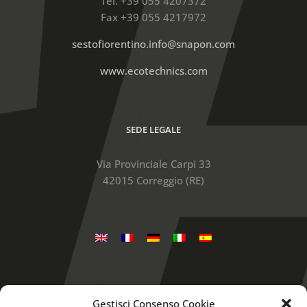
Tel. +39 055 4207372
Fax +39 055 4217972
sestofiorentino.info@snapon.com
www.ecotechnics.com
SEDE LEGALE
Via Provinciale Carpi 33
42015 Correggio (RE)
Gestisci Consenso Cookie
Snap-on is a trademark, registered in the United