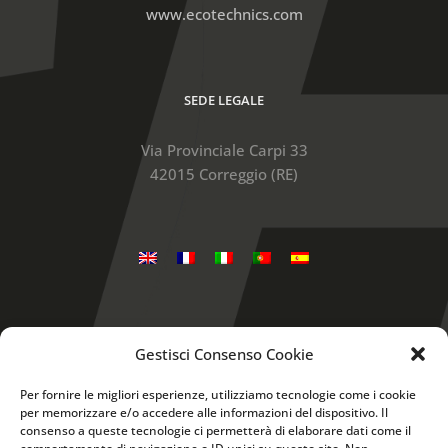
www.ecotechnics.com
SEDE LEGALE
Via Provinciale Carpi 33
42015 Correggio (RE)
Gestisci Consenso Cookie
Snap-on is a trademark, registered in the United
States and other countries, of Snap-on Incorporated.
Per fornire le migliori esperienze, utilizziamo tecnologie come i cookie
Other marks are marks of their respective holders. ©
per memorizzare e/o accedere alle informazioni del dispositivo. Il
Questo sito utilizza cookie tecnici e, previo tuo
2017 Snap-on Incorporated
consenso a queste tecnologie ci permetterà di elaborare dati come il