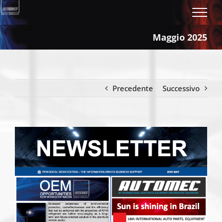
Salta
al
contenuto
Maggio 2025
Precedente
Successivo
Ingrandisci
immagine