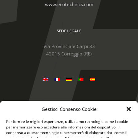
www.ecotechnics.com
SEDE LEGALE
Via Provinciale Carpi 33
42015 Correggio (RE)
Gestisci Consenso Cookie
Snap-on is a trademark, registered in the United
States and other countries, of Snap-on Incorporated.
Per fornire le migliori esperienze, utilizziamo tecnologie come i cookie
Other marks are marks of their respective holders. ©
per memorizzare e/o accedere alle informazioni del dispositivo. Il
Questo sito utilizza cookie tecnici e, previo tuo
2017 Snap-on Incorporated
consenso a queste tecnologie ci permetterà di elaborare dati come il