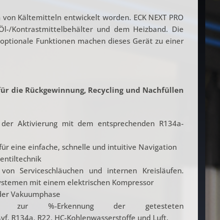
n von Kältemitteln entwickelt worden. ECK NEXT PRO
 Öl-/Kontrastmittelbehälter und dem Heizband. Die
e optionale Funktionen machen dieses Gerät zu einer
für die Rückgewinnung, Recycling und Nachfüllen
d der Aktivierung mit dem entsprechenden R134a-
ür eine einfache, schnelle und intuitive Navigation
entiltechnik
von Serviceschläuchen und internen Kreisläufen.
Systemen mit einem elektrischen Kompressor
 der Vakuumphase
alyse zur %-Erkennung der getesteten
, R134a, R22, HC-Kohlenwasserstoffe und Luft.