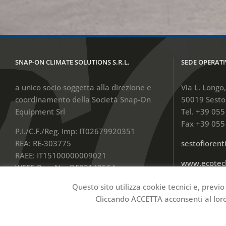
SNAP-ON CLIMATE SOLUTIONS S.R.L.
SEDE OPERATI
a unico socio soggetta alla direzione e
Via L. Longo
coordinamento della Società Snap-On
50019 Sesto 
Equipment Srl
Tel. +39 05
Fax +39 055
P.I./C.F./Reg. Imp: IT02679920351
REA: RE-303775
sestofioren
RAEE: IT15100000009021
www.ecotec
WEEE-Reg.-Nr.: DE82149564
Cap.Soc. € 100.000,00 Int.Ver.
Questo sito utilizza cookie tecnici e, previo
Cliccando ACCETTA acconsenti al loro