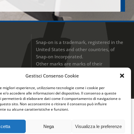
Snap-on is a trademark, registered in the
United States and other countries, of
Snap-on Incorporated.
Other marks are marks of their
respective holders. © 2017 Snap-on
Gestisci Consenso Cookie
Incorporated
le migliori esperienze, utilizziamo tecnologie come i cookie per
UK Modern Slavery Disclosure
 e/o accedere alle informazioni del dispositivo. Il consenso a queste
ci permetterà di elaborare dati come il comportamento di navigazione o
Privacy Policy
questo sito. Non acconsentire o ritirare il consenso può influire
te su alcune caratteristiche e funzioni.
r migliorare la tua esperienza di navigazione.
va Estesa sui
Cookies
e
Privacy Policy
cetta
Nega
Visualizza le preferenze