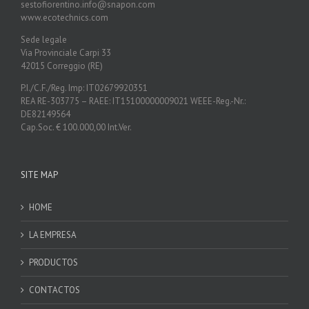
sestofiorentino.info@snapon.com
www.ecotechnics.com
Sede legale
Via Provinciale Carpi 33
42015 Correggio (RE)
P.I./C.F./Reg. Imp: IT02679920351
REA RE-303775 – RAEE: IT15100000009021 WEEE-Reg.-Nr.:
DE82149564
Cap.Soc. € 100.000,00 Int.Ver.
SITE MAP
HOME
LA EMPRESA
PRODUCTOS
CONTACTOS