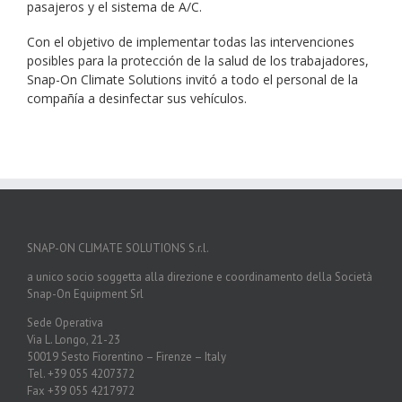
pasajeros y el sistema de A/C.
Con el objetivo de implementar todas las intervenciones
posibles para la protección de la salud de los trabajadores,
Snap-On Climate Solutions invitó a todo el personal de la
compañía a desinfectar sus vehículos.
SNAP-ON CLIMATE SOLUTIONS S.r.l.
a unico socio soggetta alla direzione e coordinamento della Società
Snap-On Equipment Srl
Sede Operativa
Via L. Longo, 21-23
50019 Sesto Fiorentino – Firenze – Italy
Tel. +39 055 4207372
Fax +39 055 4217972