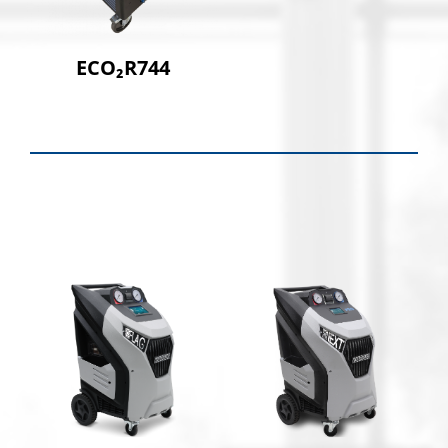
ECO₂R744