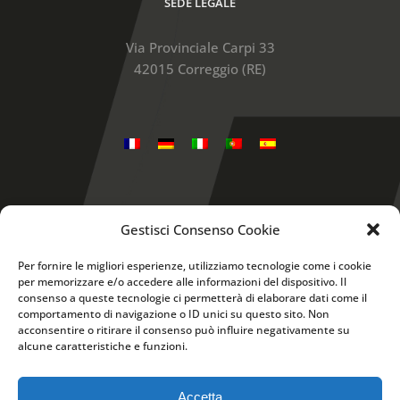
SEDE LEGALE
Via Provinciale Carpi 33
42015 Correggio (RE)
Gestisci Consenso Cookie
Snap-on is a trademark, registered in the United
States and other countries, of Snap-on Incorporated.
Per fornire le migliori esperienze, utilizziamo tecnologie come i cookie
Other marks are marks of their respective holders. ©
per memorizzare e/o accedere alle informazioni del dispositivo. Il
Questo sito utilizza cookie tecnici e, previo tuo
2017 Snap-on Incorporated
consenso a queste tecnologie ci permetterà di elaborare dati come il
consenso, cookie di profilazione, nostri e di
comportamento di navigazione o ID unici su questo sito. Non
UK Modern Slavery Disclosure
acconsentire o ritirare il consenso può influire negativamente su
terze parti per migliorare la tua esperienza di
alcune caratteristiche e funzioni.
navigazione.
Privacy Policy
Cliccando ACCETTA acconsenti al loro
Accetta