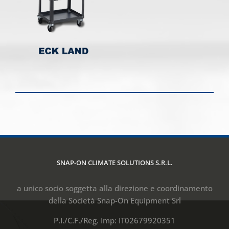
SNAP-ON CLIMATE SOLUTIONS S.R.L.
a unico socio soggetta alla direzione e coordinamento
della Società Snap-On Equipment Srl
P.I./C.F./Reg. Imp: IT02679920351